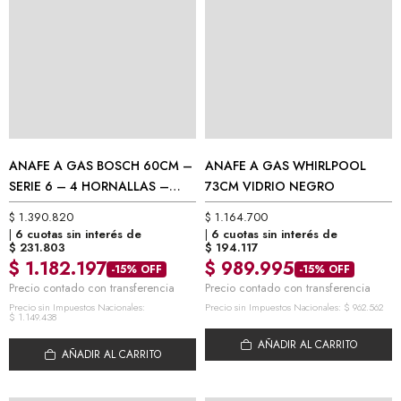
ANAFE A GAS BOSCH 60CM –
ANAFE A GAS WHIRLPOOL
SERIE 6 – 4 HORNALLAS –
73CM VIDRIO NEGRO
CRISTAL TEMPLADO NEGRO
$
1.390.820
$
1.164.700
PPP6A6I10
6 cuotas sin interés de
6 cuotas sin interés de
$
231.803
$
194.117
$
1.182.197
$
989.995
-15% OFF
-15% OFF
Precio contado con transferencia
Precio contado con transferencia
Precio sin Impuestos Nacionales:
Precio sin Impuestos Nacionales:
$
962.562
$
1.149.438
AÑADIR AL CARRITO
AÑADIR AL CARRITO