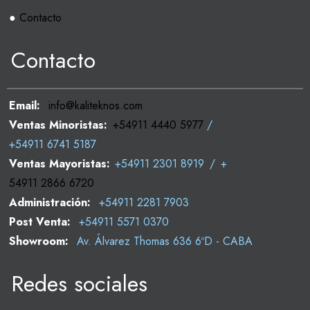
●
Contacto
Contacto
Email:
info@kaliteknos.com
Ventas Minoristas:
+54911 4440 5977
/
+54911 6741 5187
Ventas Mayoristas:
+54911 2301 8919
/
+
54911 2866 6720
Administración:
+54911 2281 7903
Post Venta:
+54911 5571 0370
Showroom:
Av. Álvarez Thomas 636 6ºD - CABA
Redes sociales