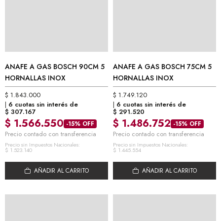
ANAFE A GAS BOSCH 90CM 5
ANAFE A GAS BOSCH 75CM 5
HORNALLAS INOX
HORNALLAS INOX
$
1.843.000
$
1.749.120
6 cuotas sin interés de
6 cuotas sin interés de
$
307.167
$
291.520
$
1.566.550
$
1.486.752
-15% OFF
-15% OFF
Precio contado con transferencia
Precio contado con transferencia
Precio sin Impuestos Nacionales:
Precio sin Impuestos Nacionales:
$
1.523.140
$
1.445.554
AÑADIR AL CARRITO
AÑADIR AL CARRITO