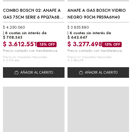
COMBO BOSCH 02: ANAFE A
ANAFE A GAS BOSCH VIDRIO
GAS 75CM SERIE 6 PPQ7A6B90
NEGRO 90CM PRS9A6H40
+ HORNO ELÉCTRICO SERIE 4
$
4.250.060
$
3.855.880
HRA512ES0
6 cuotas sin interés de
6 cuotas sin interés de
$
708.343
$
642.647
$
3.612.551
$
3.277.498
-15% OFF
-15% OFF
Precio contado con transferencia
Precio contado con transferencia
Precio sin Impuestos Nacionales:
Precio sin Impuestos Nacionales:
$
3.512.446
$
3.186.678
AÑADIR AL CARRITO
AÑADIR AL CARRITO