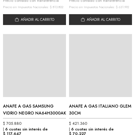
Precio contado con transferencia
Precio contado con transferencia
Precio sin Impuestos Nacionales:
$
813.802
Precio sin Impuestos Nacionales:
$
631.992
AÑADIR AL CARRITO
AÑADIR AL CARRITO
ANAFE A GAS SAMSUNG
ANAFE A GAS ITALIANO GLEM
VIDRIO NEGRO NA64H3000AK
30CM
$
705.880
$
421.360
6 cuotas sin interés de
6 cuotas sin interés de
$
117.647
$
70.227