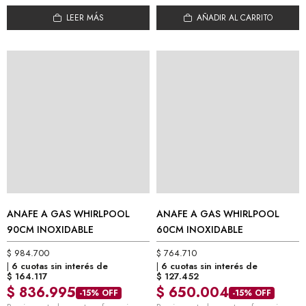
LEER MÁS
AÑADIR AL CARRITO
ANAFE A GAS WHIRLPOOL
ANAFE A GAS WHIRLPOOL
90CM INOXIDABLE
60CM INOXIDABLE
$
984.700
$
764.710
6 cuotas sin interés de
6 cuotas sin interés de
$
164.117
$
127.452
$
836.995
$
650.004
-15% OFF
-15% OFF