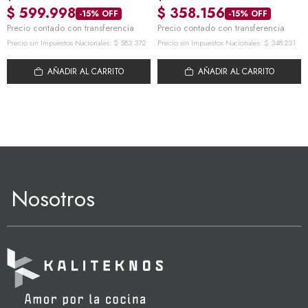
$
599.998
$
358.156
-15% OFF
-15% OFF
Precio contado con transferencia
Precio contado con transferencia
Precio sin Impuestos Nacionales:
$
583.372
Precio sin Impuestos Nacionales:
$
348.231
AÑADIR AL CARRITO
AÑADIR AL CARRITO
Nosotros