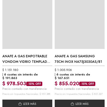
ANAFE A GAS EMPOTRABLE
ANAFE A GAS SAMSUNG
VONDOM VIDRIO TEMPLADO
75CM INOX NA75J3030AS/B1
NEGRO / 76 CM VAG76N5/HE
$
1.151.180
$
1.005.906
6 cuotas sin interés de
6 cuotas sin interés de
$
191.863
$
167.651
$
978.503
$
855.020
-15% OFF
-15% OFF
Precio contado con transferencia
Precio contado con transferencia
Precio sin Impuestos Nacionales:
$
951.388
Precio sin Impuestos Nacionales:
$
831.327
LEER MÁS
LEER MÁS