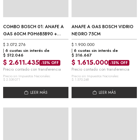
COMBO BOSCH 01: ANAFE A
ANAFE A GAS BOSCH VIDRIO
GAS 60CM PGH6B5B90 +
NEGRO 75CM
HORNO ELÉCTRICO SERIE 4
$
3.072.276
$
1.900.000
HBA512BR0L
6 cuotas sin interés de
6 cuotas sin interés de
$
512.046
$
316.667
$
2.611.435
$
1.615.000
-15% OFF
-15% OFF
Precio contado con transferencia
Precio contado con transferencia
Precio sin Impuestos Nacionales:
Precio sin Impuestos Nacionales:
$
2.539.071
$
1.570.248
LEER MÁS
LEER MÁS