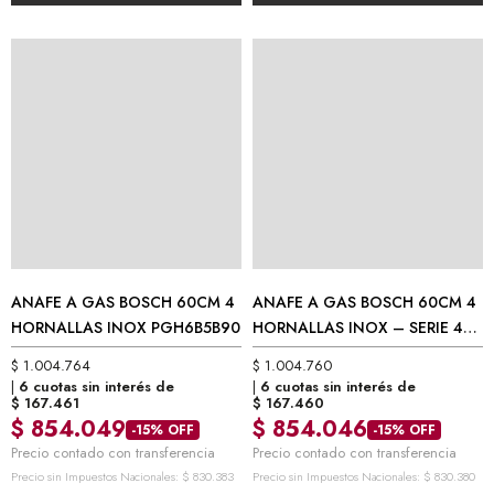
ANAFE A GAS BOSCH 60CM 4
ANAFE A GAS BOSCH 60CM 4
HORNALLAS INOX PGH6B5B90
HORNALLAS INOX – SERIE 4
PGH6B5K90
$
1.004.764
$
1.004.760
6 cuotas sin interés de
6 cuotas sin interés de
$
167.461
$
167.460
$
854.049
$
854.046
-15% OFF
-15% OFF
Precio contado con transferencia
Precio contado con transferencia
Precio sin Impuestos Nacionales:
$
830.383
Precio sin Impuestos Nacionales:
$
830.380