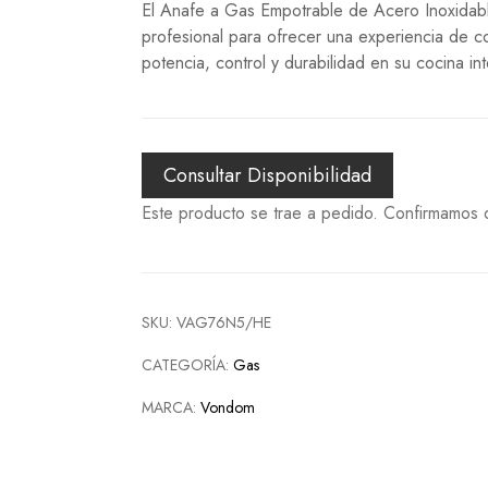
Freidoras de aire
El Anafe a Gas Empotrable de Acero Inoxidab
Procesadoras
profesional para ofrecer una experiencia de c
Pavas
potencia, control y durabilidad en su cocina in
Jarras eléctricas
Accesorios para batidoras
Consultar Disponibilidad
Este producto se trae a pedido. Confirmamos d
SKU:
VAG76N5/HE
CATEGORÍA:
Gas
MARCA:
Vondom