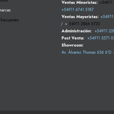
omos
Ventas Minoristas:
+54911
+54911 6741 5187
marcas
Ventas Mayoristas:
+54911
 frecuentes
/
+
54911 2866 6720
Administración:
+54911 22
Post Venta:
+54911 5571 
Showroom:
Av. Álvarez Thomas 636 6ºD