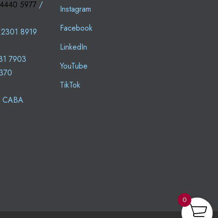
 4440 5977
/
Instagram
Facebook
 2301 8919
LinkedIn
81 7903
YouTube
0370
TikTok
 - CABA
0