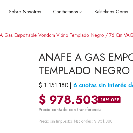
Sobre Nosotros
Contáctanos
Kaliteknos Obras
 A Gas Empotrable Vondom Vidrio Templado Negro / 76 Cm V
ÓN
CONTÁCTANOS
HELADERAS, FREEZER Y
ANAFE A GAS EMP
Side by side
Con freezer superior
TEMPLADO NEGRO 
Con freezer inferior
Panelables
das
Cavas y Frigobares
$
1.151.180
6 cuotas sin interés 
$
978.503
PEQUEÑOS ELECTRODO
RTAS
-15% OFF
Batidoras
Precio contado con transferencia
Cafeteras
Exprimidores y licuadoras
Precio sin Impuestos Nacionales:
$
951.388
Tostadoras