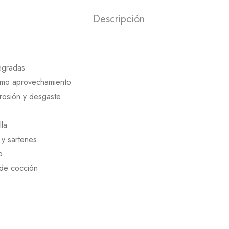
Descripción
egradas
áximo aprovechamiento
rrosión y desgaste
lla
 y sartenes
o
 de cocción