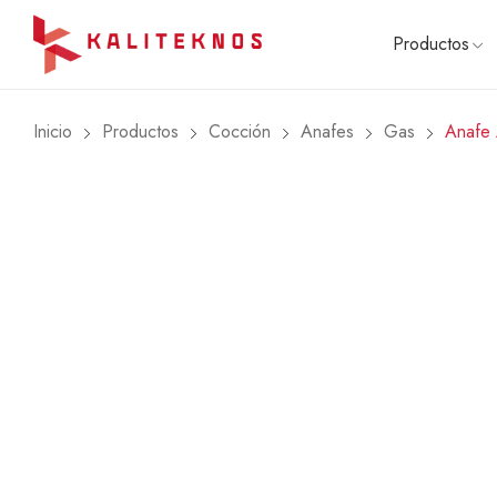
Productos
Inicio
Productos
Cocción
Anafes
Gas
Anafe
COCCI
Cocinas
Hornos
Anafes
Combos
Microon
🔥 OFE