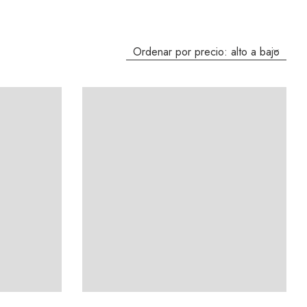
 CON
MICROONDAS EMPOTRABLE BOSCH 36LTS
SERIE 6
SERIE 8 60CM NEGRO CEG732XB1