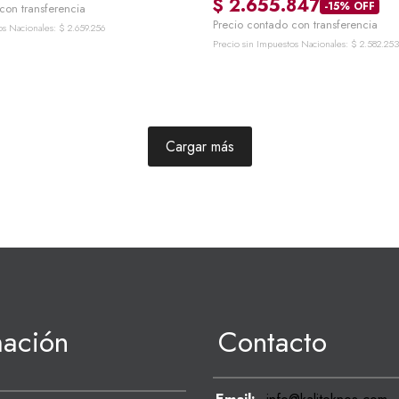
$
2.655.847
-15% OFF
con transferencia
Precio contado con transferencia
os Nacionales:
$
2.659.256
Precio sin Impuestos Nacionales:
$
2.582.253
Cargar más
mación
Contacto