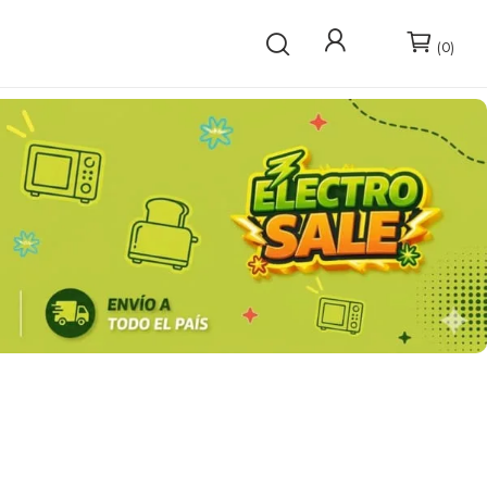
0
 CAVAS
SERVICIO TÉCNICO
LAVADO
Lavavajillas
Lavarropas y secarropas
MÉSTICOS
GRIFERÍAS Y PILETAS DE COCINA
Bachas de cocina
Griferías y Dispenser de jabón
Accesorios para piletas