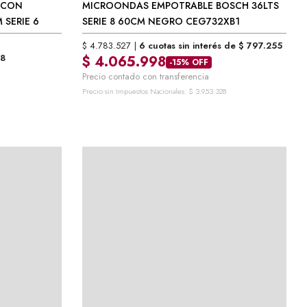
 CON
MICROONDAS EMPOTRABLE BOSCH 36LTS
$
4.783.527
6 cuotas sin interés de
$
797.255
8
$
4.065.998
SERIE 6
SERIE 8 60CM NEGRO CEG732XB1
-15% OFF
Precio contado con transferencia
$
4.783.527
6 cuotas sin interés de
$
797.255
Precio sin Impuestos Nacionales:
$
3.953.328
8
$
4.065.998
-15% OFF
Precio contado con transferencia
Precio sin Impuestos Nacionales:
$
3.953.328