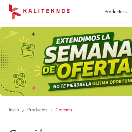
Productos
COCCI
Cocinas
Hornos
Anafes
Combos
Microon
🔥 OFE
Inicio
Productos
Cocción