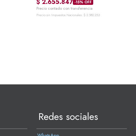
$
2.655.847
-15% OFF
Precio contado con transferencia
Precio sin Impuestos Nacionales:
$
2.582.253
Redes sociales
WhatsApp