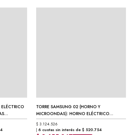
 ELÉCTRICO
TORRE SAMSUNG 02 (HORNO Y
AS
MICROONDAS): HORNO ELÉCTRICO
(NV7B4040VAS) + MICROONDAS
 ELÉCTRICO
TORRE SAMSUNG 02 (HORNO Y
$
3.124.526
(MG22M8074CT)
54
6 cuotas sin interés de
$
520.754
AS
MICROONDAS): HORNO ELÉCTRICO
$
2.655.847
-15% OFF
(NV7B4040VAS) + MICROONDAS
$
3.124.526
Precio contado con transferencia
(MG22M8074CT)
54
6 cuotas sin interés de
$
520.754
Precio sin Impuestos Nacionales:
$
2.582.253