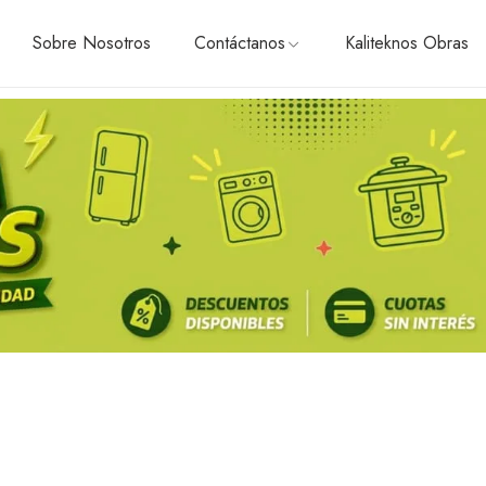
Sobre Nosotros
Contáctanos
Kaliteknos Obras
ÓN
CONTÁCTANOS
HELADERAS, FREEZER Y
Side by side
Con freezer superior
Con freezer inferior
Panelables
das
Cavas y Frigobares
PEQUEÑOS ELECTRODO
RTAS
Batidoras
Cafeteras
Exprimidores y licuadoras
Tostadoras