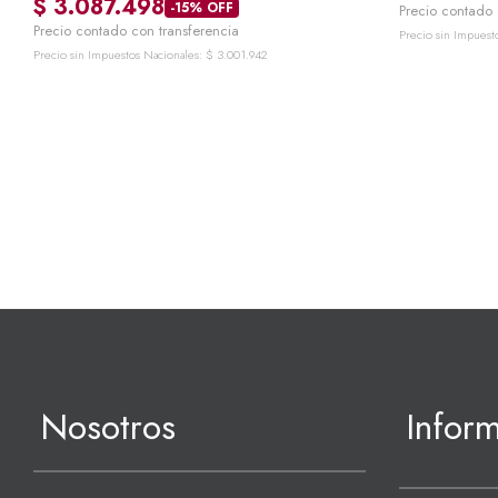
$
3.087.498
-15% OFF
Precio contado 
Precio contado con transferencia
Precio sin Impuest
Precio sin Impuestos Nacionales:
$
3.001.942
Nosotros
Infor