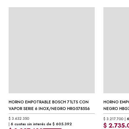
HORNO EMPOTRABLE BOSCH 71LTS CON
HORNO EMPO
VAPOR SERIE 6 INOX/NEGRO HRG5785S6
NEGRO HBG7
HORNO EMPOTRABLE BOSCH 71LTS CON
$
3.632.350
HORNO EMPO
$
3.217.700
6
6 cuotas sin interés de
$
605.392
$
2.735.
VAPOR SERIE 6 INOX/NEGRO HRG5785S6
NEGRO HBG7
$
3.087.498
-15% OFF
Precio contado 
$
3.632.350
$
3.217.700
6
Precio contado con transferencia
Precio sin Impuest
6 cuotas sin interés de
$
605.392
$
2.735.
Precio sin Impuestos Nacionales:
$
3.001.942