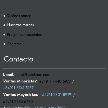
●
Quiénes somos
● Nuestras marcas
●
Preguntas frecuentes
●
Contacto
Contacto
Email:
info@kaliteknos.com
Ventas Minoristas:
+54911 4440 5977
/
+54911 6741 5187
Ventas Mayoristas:
+54911 2301 8919
/
+
54911 2866 6720