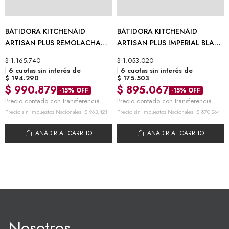
BATIDORA KITCHENAID
BATIDORA KITCHENAID
ARTISAN PLUS REMOLACHA
ARTISAN PLUS IMPERIAL BLACK
4,8 LITROS
4,8 LITROS
$
1.165.740
$
1.053.020
6 cuotas sin interés de
6 cuotas sin interés de
$
194.290
$
175.503
$
990.879
$
895.067
-15% OFF
-15% OFF
Precio contado con transferencia
Precio contado con transferencia
Precio sin Impuestos Nacionales:
$
963.421
Precio sin Impuestos Nacionales:
$
870.264
AÑADIR AL CARRITO
AÑADIR AL CARRITO
Nosotros