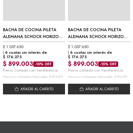
BACHA DE COCINA PILETA
BACHA DE COCINA PILETA
ALEMANA SCHOCK HORIZONT
ALEMANA SCHOCK HORIZONT
N200 BLANCO (86 X 50 CM)
N200 NEGRO (86 X 50 CM)
$
1.057.650
$
1.057.650
6 cuotas sin interés de
6 cuotas sin interés de
$
176.275
$
176.275
$
899.003
$
899.003
-15% OFF
-15% OFF
Precio contado con transferencia
Precio contado con transferencia
Precio sin Impuestos Nacionales:
$
874.091
Precio sin Impuestos Nacionales:
$
874.091
AÑADIR AL CARRITO
AÑADIR AL CARRITO