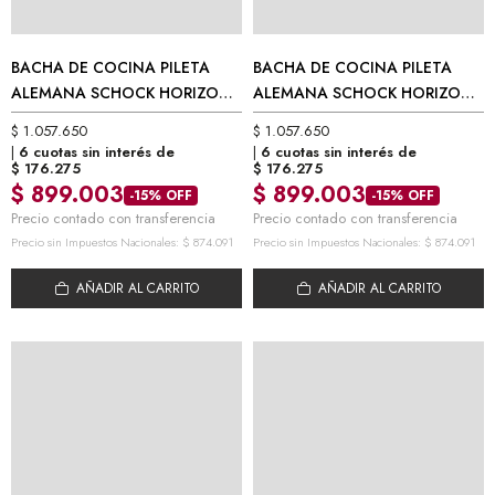
BACHA DE COCINA PILETA
BACHA DE COCINA PILETA
ALEMANA SCHOCK HORIZONT
ALEMANA SCHOCK HORIZONT
N200 BRONCE (86 X 50 CM)
N200 GRIS (86 X 50 CM)
$
1.057.650
$
1.057.650
6 cuotas sin interés de
6 cuotas sin interés de
$
176.275
$
176.275
$
899.003
$
899.003
-15% OFF
-15% OFF
Precio contado con transferencia
Precio contado con transferencia
Precio sin Impuestos Nacionales:
$
874.091
Precio sin Impuestos Nacionales:
$
874.091
AÑADIR AL CARRITO
AÑADIR AL CARRITO