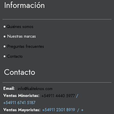
Información
●
Quiénes somos
● Nuestras marcas
●
Preguntas frecuentes
●
Contacto
Contacto
Email:
info@kaliteknos.com
Ventas Minoristas:
+54911 4440 5977
/
+54911 6741 5187
Ventas Mayoristas:
+54911 2301 8919
/
+