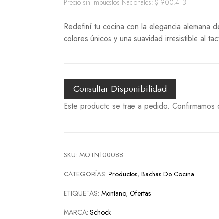
Freidoras de aire
Precio sin Impuestos Nacionales:
$
900.413
Procesadoras
Pavas
Redefiní tu cocina con la elegancia alemana de
Jarras eléctricas
colores únicos y una suavidad irresistible al ta
Accesorios para batidoras
Consultar Disponibilidad
Este producto se trae a pedido. Confirmamos d
SKU:
MOTN100088
CATEGORÍAS:
Productos
,
Bachas De Cocina
ETIQUETAS:
Montano
,
Ofertas
MARCA:
Schock