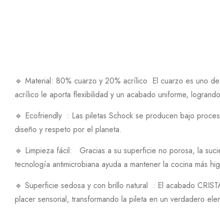
🔹 Material: 80% cuarzo y 20% acrílico El cuarzo es uno de lo
acrílico le aporta flexibilidad y un acabado uniforme, logrando
🔹 Ecofriendly : Las piletas Schock se producen bajo proceso
diseño y respeto por el planeta.
🔹 Limpieza fácil: Gracias a su superficie no porosa, la s
tecnología antimicrobiana ayuda a mantener la cocina más hig
🔹 Superficie sedosa y con brillo natural : El acabado CRISTA
placer sensorial, transformando la pileta en un verdadero el