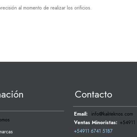
cisión al momento de realizar los orificios.
mación
Contacto
Email:
info@kaliteknos.com
omos
Ventas Minoristas:
+54911
+54911 6741 5187
marcas