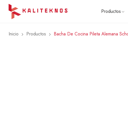
Productos
Inicio
Productos
Bacha De Cocina Pileta Alemana Sch
COCCI
Cocinas
Hornos
Anafes
Combos
Microon
🔥 OFE