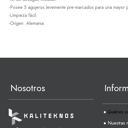
-Posee 5 agujeros levemente pre-marcados para una mayor pre
-Limpieza fácil.
-Origen: Alemania
Nosotros
Infor
●
Quiénes s
● Nuestras 