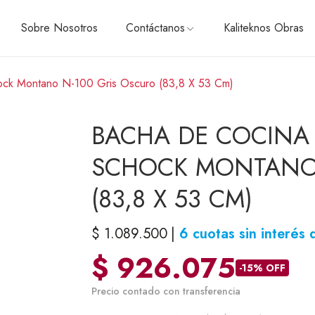
Sobre Nosotros
Contáctanos
Kaliteknos Obras
ock Montano N-100 Gris Oscuro (83,8 X 53 Cm)
ÓN
CONTÁCTANOS
HELADERAS, FREEZER Y
BACHA DE COCINA 
Side by side
Con freezer superior
SCHOCK MONTANO 
Con freezer inferior
Panelables
(83,8 X 53 CM)
das
Cavas y Frigobares
PEQUEÑOS ELECTRODO
RTAS
$
1.089.500
6 cuotas sin interés
Batidoras
$
926.075
Cafeteras
-15% OFF
Exprimidores y licuadoras
Precio contado con transferencia
Tostadoras