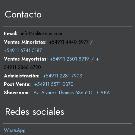
Contacto
Email:
info@kaliteknos.com
Ventas Minoristas:
+54911 4440 5977
/
+54911 6741 5187
Ventas Mayoristas:
+54911 2301 8919
/
+
54911 2866 6720
Administración:
+54911 2281 7903
Post Venta:
+54911 5571 0370
Showroom:
Av. Álvarez Thomas 636 6ºD - CABA
Redes sociales
WhatsApp