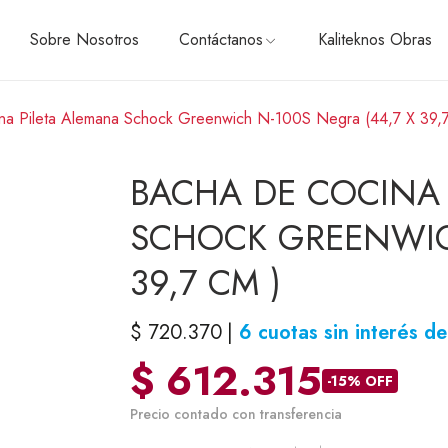
Sobre Nosotros
Contáctanos
Kaliteknos Obras
na Pileta Alemana Schock Greenwich N-100S Negra (44,7 X 39,
ÓN
CONTÁCTANOS
HELADERAS, FREEZER Y
BACHA DE COCINA 
Side by side
Con freezer superior
SCHOCK GREENWICH
Con freezer inferior
Panelables
39,7 CM )
das
Cavas y Frigobares
PEQUEÑOS ELECTRODO
RTAS
$
720.370
6 cuotas sin interés d
Batidoras
$
612.315
Cafeteras
-15% OFF
Exprimidores y licuadoras
Precio contado con transferencia
Tostadoras