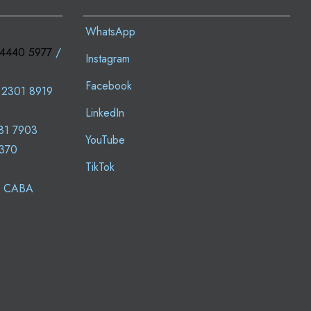
WhatsApp
 4440 5977
/
Instagram
Facebook
 2301 8919
LinkedIn
81 7903
YouTube
0370
TikTok
 - CABA