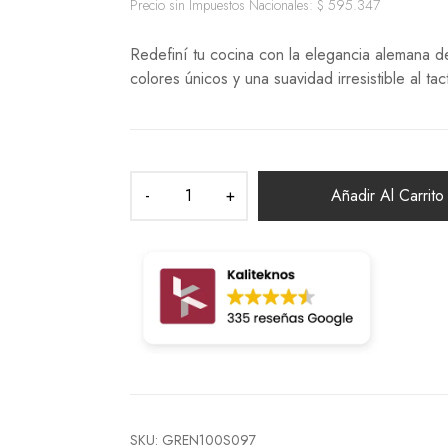
Freidoras de aire
Precio sin Impuestos Nacionales:
$
595.347
Procesadoras
Pavas
Redefiní tu cocina con la elegancia alemana de
Jarras eléctricas
colores únicos y una suavidad irresistible al ta
Accesorios para batidoras
Añadir Al Carrito
SKU:
GREN100S097