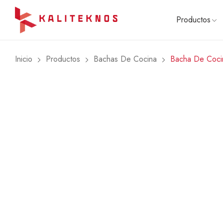
Productos
Inicio
Productos
Bachas De Cocina
Bacha De Coci
COCCI
Cocinas
Hornos
Anafes
Combos
Microon
🔥 OFE