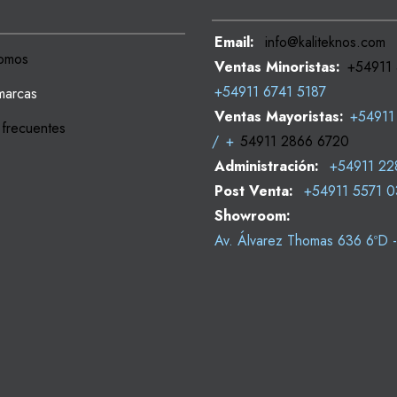
Email:
info@kaliteknos.com
omos
Ventas Minoristas:
+54911
+54911 6741 5187
marcas
Ventas Mayoristas:
+54911
 frecuentes
/
+
54911 2866 6720
Administración:
+54911 22
Post Venta:
+54911 5571 
Showroom:
Av. Álvarez Thomas 636 6ºD